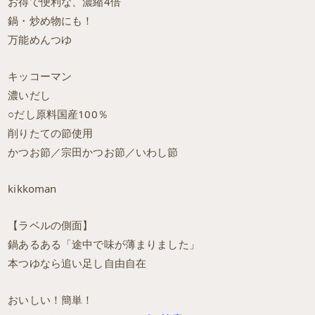
お得で便利な、濃縮4倍
鍋・炒め物にも！
万能めんつゆ
キッコーマン
濃いだし
○だし原料国産100％
削りたての節使用
かつお節／宗田かつお節／いわし節
kikkoman
【ラベルの側面】
鍋あるある「途中で味が薄まりました」
本つゆなら追い足し自由自在
おいしい！簡単！