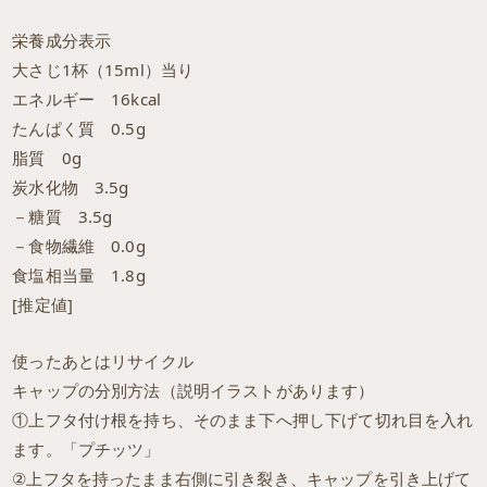
栄養成分表示
大さじ1杯（15ml）当り
エネルギー 16kcal
たんぱく質 0.5g
脂質 0g
炭水化物 3.5g
－糖質 3.5g
－食物繊維 0.0g
食塩相当量 1.8g
[推定値]
使ったあとはリサイクル
キャップの分別方法（説明イラストがあります）
①上フタ付け根を持ち、そのまま下へ押し下げて切れ目を入れ
ます。「プチッツ」
②上フタを持ったまま右側に引き裂き、キャップを引き上げて